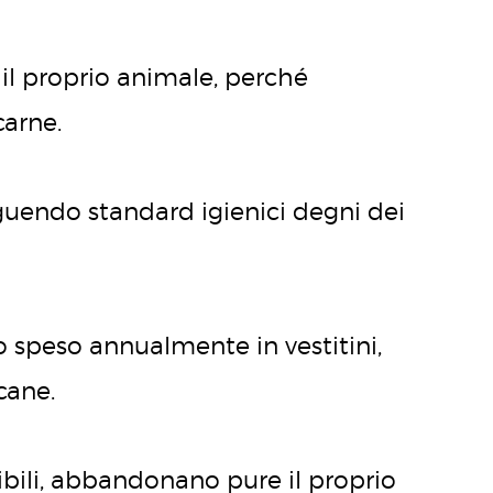
r il proprio animale, perché
carne.
guendo standard igienici degni dei
io speso annualmente in vestitini,
cane.
ibili, abbandonano pure il proprio