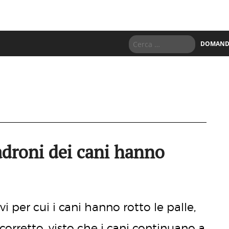
DOMANDE
padroni dei cani hanno
 per cui i cani hanno rotto le palle,
orretto, visto che i cani continuano a