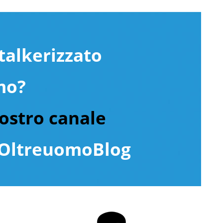
talkerizzato
mo?
nostro canale
ltreuomoBlog