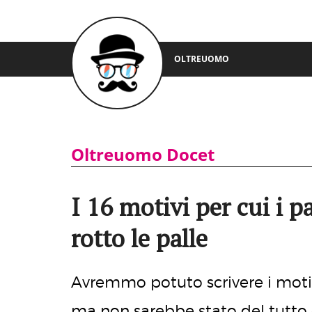
OLTREUOMO
Oltreuomo Docet
I 16 motivi per cui i 
rotto le palle
Avremmo potuto scrivere i motivi
ma non sarebbe stato del tutto c