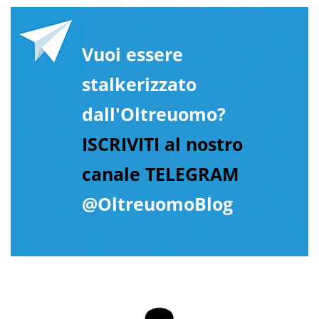
Vuoi essere
stalkerizzato
dall'Oltreuomo?
ISCRIVITI al nostro
canale TELEGRAM
@OltreuomoBlog