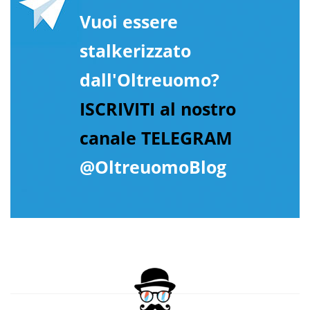
Vuoi essere
stalkerizzato
dall'Oltreuomo?
ISCRIVITI al nostro
canale TELEGRAM
@OltreuomoBlog