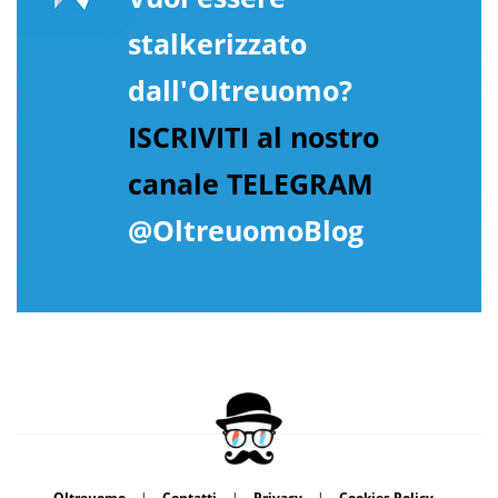
stalkerizzato
dall'Oltreuomo?
ISCRIVITI al nostro
canale TELEGRAM
@OltreuomoBlog
Oltreuomo
|
Contatti
|
Privacy
|
Cookies Policy