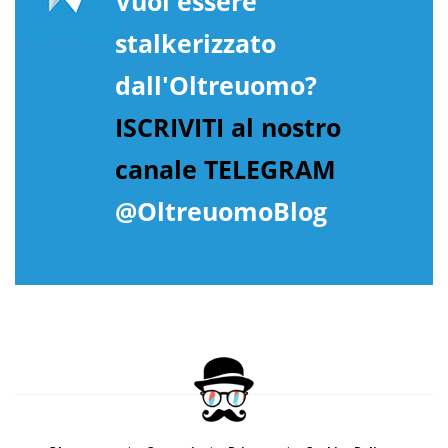
Vuoi essere
stalkerizzato
dall'Oltreuomo?
ISCRIVITI al nostro
canale TELEGRAM
@OltreuomoBlog