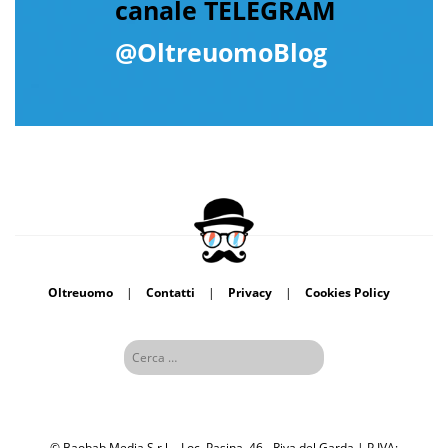
canale TELEGRAM
@OltreuomoBlog
Oltreuomo
|
Contatti
|
Privacy
|
Cookies Policy
© Baobab Media S.r.l. - Loc. Pasina, 46 - Riva del Garda | P.IVA: