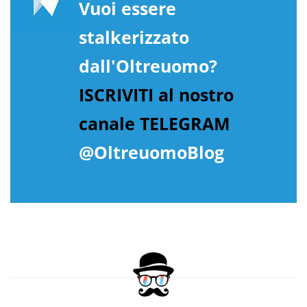
Vuoi essere
stalkerizzato
dall'Oltreuomo?
ISCRIVITI al nostro
canale TELEGRAM
@OltreuomoBlog