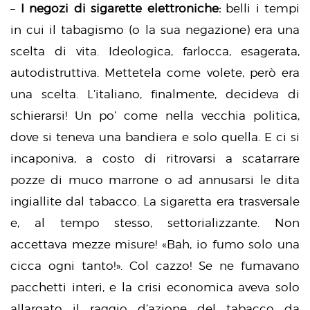
–
I negozi di sigarette elettroniche:
belli i tempi
in cui il tabagismo (o la sua negazione) era una
scelta di vita. Ideologica, farlocca, esagerata,
autodistruttiva. Mettetela come volete, però era
una scelta. L’italiano, finalmente, decideva di
schierarsi! Un po’ come nella vecchia politica,
dove si teneva una bandiera e solo quella. E ci si
incaponiva, a costo di ritrovarsi a scatarrare
pozze di muco marrone o ad annusarsi le dita
ingiallite dal tabacco. La sigaretta era trasversale
e, al tempo stesso, settorializzante. Non
accettava mezze misure! «Bah, io fumo solo una
cicca ogni tanto!». Col cazzo! Se ne fumavano
pacchetti interi, e la crisi economica aveva solo
allargato il raggio d’azione del tabacco da