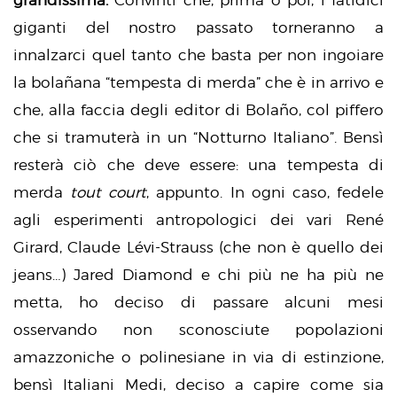
grandissima.
Convinti che, prima o poi, i fatidici
giganti del nostro passato torneranno a
innalzarci quel tanto che basta per non ingoiare
la bolañana “tempesta di merda” che è in arrivo e
che, alla faccia degli editor di Bolaño, col piffero
che si tramuterà in un “Notturno Italiano”. Bensì
resterà ciò che deve essere: una tempesta di
merda
tout court
, appunto. In ogni caso, fedele
agli esperimenti antropologici dei vari René
Girard, Claude Lévi-Strauss (che non è quello dei
jeans…) Jared Diamond e chi più ne ha più ne
metta, ho deciso di passare alcuni mesi
osservando non sconosciute popolazioni
amazzoniche o polinesiane in via di estinzione,
bensì Italiani Medi, deciso a capire come sia