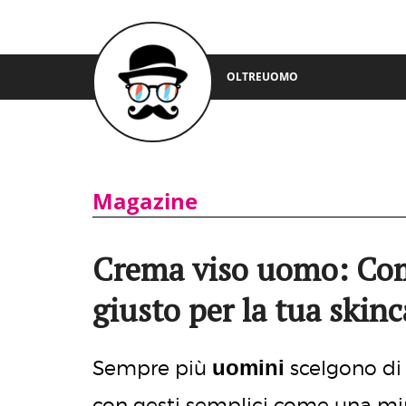
OLTREUOMO
Magazine
Crema viso uomo: Come
giusto per la tua skin
uomini
Sempre più
scelgono di
con gesti semplici come una mini