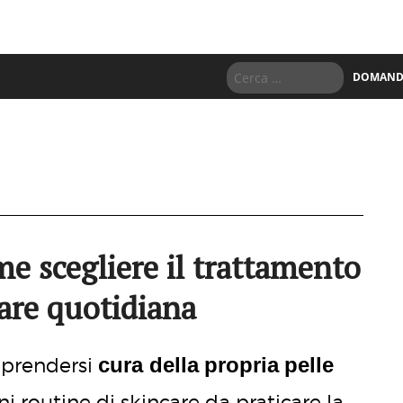
DOMANDE
 scegliere il trattamento
care quotidiana
cura della
propria
pelle
 prendersi
 routine di skincare da praticare la