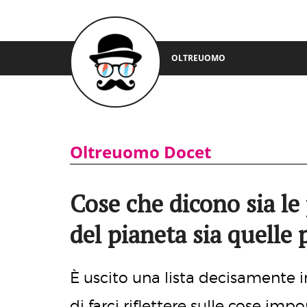
OLTREUOMO
Oltreuomo Docet
Cose che dicono sia le
del pianeta sia quelle 
È uscito una lista decisamente 
di farci riflettere sulle cose impo