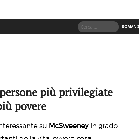
DOMANDE
 persone più privilegiate
più povere
interessante su
McSweeney
in grado
rtanti della vita, ovvero cosa