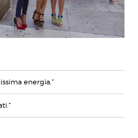
issima energia.”
ti.”