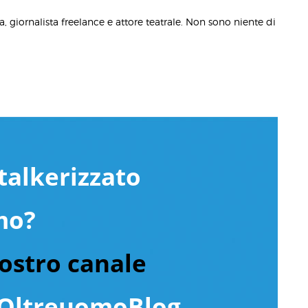
eta, giornalista freelance e attore teatrale. Non sono niente di
talkerizzato
mo?
nostro canale
ltreuomoBlog