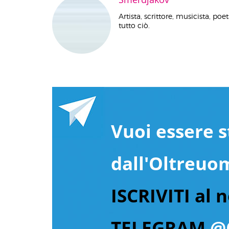
Artista, scrittore, musicista, po
tutto ciò.
Vuoi essere s
dall'Oltreuo
ISCRIVITI al 
TELEGRAM
@O