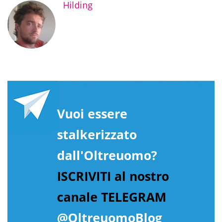
Hilding
Vuoi essere
stalkerizzato
dall'Oltreuomo?
ISCRIVITI al nostro
canale TELEGRAM
@OltreuomoBlog