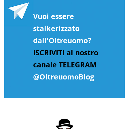
Vuoi essere
stalkerizzato
dall'Oltreuomo?
ISCRIVITI al nostro
canale TELEGRAM
@OltreuomoBlog