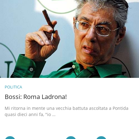
POLITICA
Bossi: Roma Ladrona!
Mi ritorna in mente una vecchia battuta ascoltata a Pontida
quasi dieci anni fa, "io …