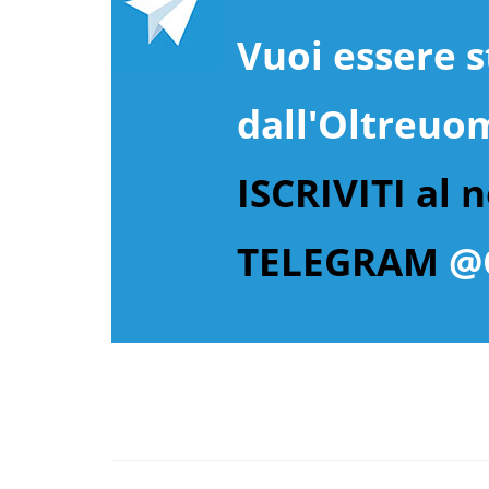
Vuoi essere s
dall'Oltreuo
ISCRIVITI al 
TELEGRAM
@O