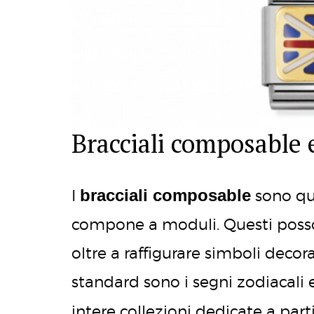
Bracciali composable 
bracciali composable
I
sono que
compone a moduli. Questi posso
oltre a raffigurare simboli decora
standard sono i segni zodiacali e 
intere collezioni dedicate a par