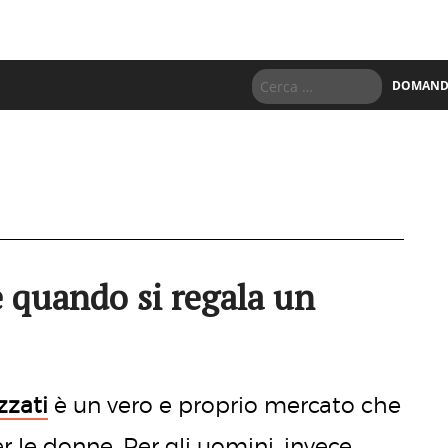
DOMANDE
e quando si regala un
zzati
è un vero e proprio mercato che
r le donne. Per gli uomini, invece,