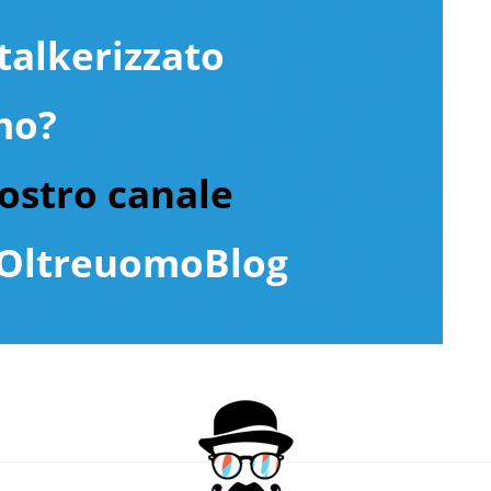
talkerizzato
mo?
nostro canale
ltreuomoBlog