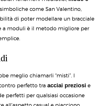
e simboliche come San Valentino,
sibilità di poter modellare un bracciale
e a moduli è il metodo migliore per
emplice.
idi
be meglio chiamarli “misti”. I
acciai preziosi
ncontro perfetto tra
e
de perfetti per qualsiasi occasione
e all’aspetto casual e piacciono