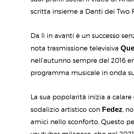
scritta insieme a Danti dei Two 
Da lì in avanti è un successo senz
Quel
nota trasmissione televisiva
nell’autunno sempre del 2016 ent
programma musicale in onda su I
La sua popolarità inizia a calare
Fedez
sodalizio artistico con
, n
amici nello sconforto. Questo pe
youtuber milanese, che nel 2021 p