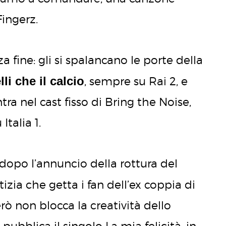
Fingerz.
a fine: gli si spalancano le porte della
li che il calcio
, sempre su Rai 2, e
ra nel cast fisso di Bring the Noise,
talia 1.
 dopo l’annuncio della rottura del
otizia che getta i fan dell’ex coppia di
rò non blocca la creatività dello
ubblica il singolo La mia felicità, in