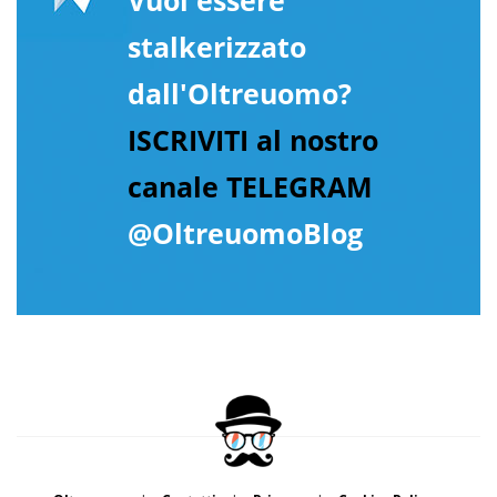
Vuoi essere
stalkerizzato
dall'Oltreuomo?
ISCRIVITI al nostro
canale TELEGRAM
@OltreuomoBlog