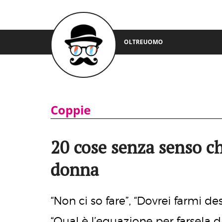
OLTREUOMO
Coppie
20 cose senza senso c
donna
“Non ci so fare”, “Dovrei farmi d
“Qual è l’equazione per farsela