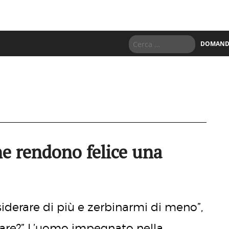
DOMANDE
he rendono felice una
esiderare di più e zerbinarmi di meno”,
 dare?” L’uomo impegnato nella