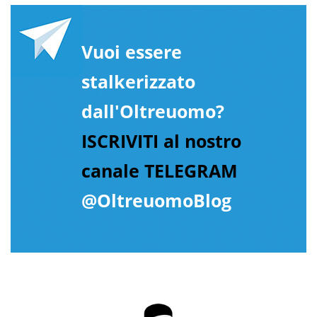
Vuoi essere
stalkerizzato
dall'Oltreuomo?
ISCRIVITI al nostro
canale TELEGRAM
@OltreuomoBlog