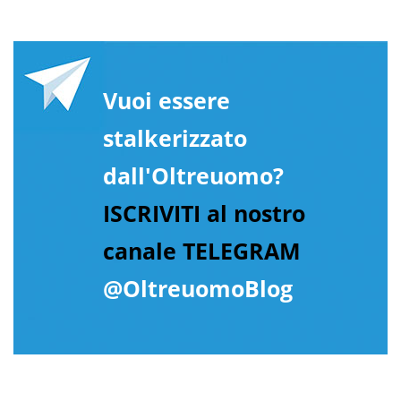
Vuoi essere
stalkerizzato
dall'Oltreuomo?
ISCRIVITI al nostro
canale TELEGRAM
@OltreuomoBlog