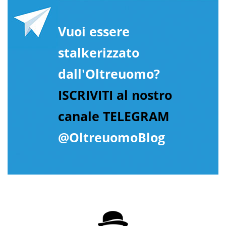
Vuoi essere
stalkerizzato
dall'Oltreuomo?
ISCRIVITI al nostro
canale TELEGRAM
@OltreuomoBlog