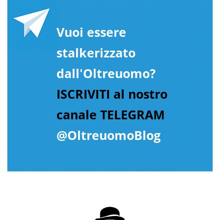
Vuoi essere
stalkerizzato
dall'Oltreuomo?
ISCRIVITI al nostro
canale TELEGRAM
@OltreuomoBlog