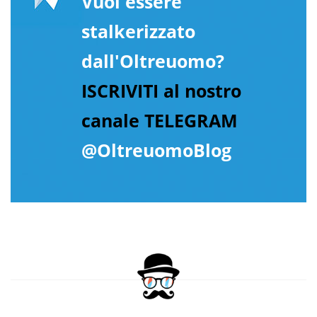
Vuoi essere
stalkerizzato
dall'Oltreuomo?
ISCRIVITI al nostro
canale TELEGRAM
@OltreuomoBlog