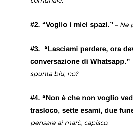
comunale.
#2. “Voglio i miei spazi.”
–
Ne p
#3. “Lasciami perdere, ora de
conversazione di Whatsapp.”
spunta blu, no?
#4. “Non è che non voglio vede
trasloco, sette esami, due fun
pensare ai marò, capisco.