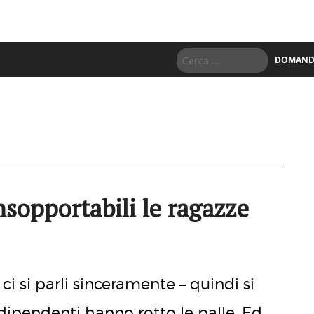
DOMANDE
nsopportabili le ragazze
ci si parli sinceramente – quindi si
dipendenti hanno rotto le palle. Ed