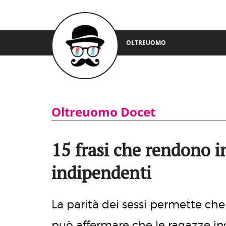
OLTREUOMO
Oltreuomo Docet
15 frasi che rendono i
indipendenti
La parità dei sessi permette che 
può affermare che le ragazze in