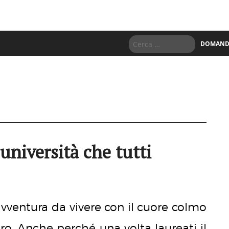
DOMANDE
università che tutti
avventura da vivere con il cuore colmo
uro. Anche perché una volta laureati il