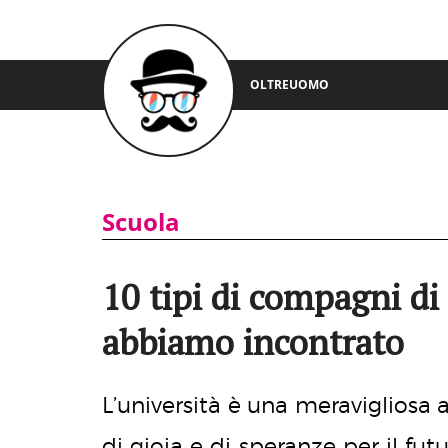
OLTREUOMO
Scuola
10 tipi di compagni di 
abbiamo incontrato
L’università è una meravigliosa 
di gioia e di speranze per il fut