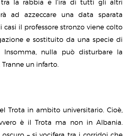
a la rabbia e l’ira di tutti gli altri
overà ad azzeccare una data sparata
casi il professore stronzo viene colto
gazione e sostituito da una specie di
. Insomma, nulla può disturbare la
. Tranne un infarto.
del Trota in ambito universitario. Cioè,
Ovvero è il Trota ma non in Albania.
scuro – si vocifera tra i corridoi che